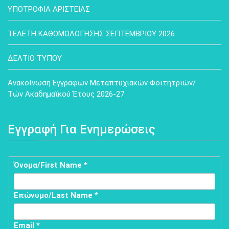
ΥΠΟΤΡΟΦΙΑ ΑΡΙΣΤΕΙΑΣ
ΤΕΛΕΤΗ ΚΑΘΟΜΟΛΟΓΗΣΗΣ ΣΕΠΤΕΜΒΡΙΟΥ 2026
ΔΕΛΤΙΟ ΤΥΠΟΥ
Ανακοίνωση Εγγραφών Μεταπτυχιακών Φοιτητριών/
Τών Ακαδημαϊκού Έτους 2026-27
Εγγραφή Για Ενημερώσεις
Εγγραφή
Όνομα/First Name
If
*
you
για
are
Επώνυμο/Last Name
*
ενημερώσεις/Sign
human,
leave
up
this
Email
*