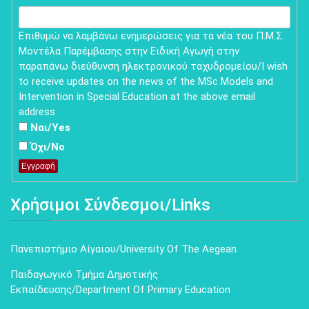
for
field
blank.
updates
Επιθυμώ να λαμβάνω ενημερώσεις για τα νέα του Π.Μ.Σ.
Μοντέλα Παρέμβασης στην Ειδική Αγωγή στην
παραπάνω διεύθυνση ηλεκτρονικού ταχυδρομείου/I wish
to receive updates on the news of the MSc Models and
Intervention in Special Education at the above email
address
Ναι/Yes
Όχι/No
Εγγραφή
Χρήσιμοι Σύνδεσμοι/Links
Πανεπιστήμιο Αίγαιου/University Of The Aegean
Παιδαγωγικό Τμήμα Δημοτικής
Εκπαίδευσης/Department Of Primary Education