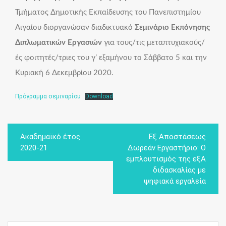
Τμήματος Δημοτικής Εκπαίδευσης του Πανεπιστημίου
Αιγαίου διοργανώσαν διαδικτυακό
Σεμινάριο Εκπόνησης
Διπλωματικών Εργασιών
για τους/τις μεταπτυχιακούς/
ές φοιτητές/τριες του γ’ εξαμήνου το Σάββατο 5 και την
Κυριακή 6 Δεκεμβρίου 2020.
Πρόγραμμα σεμιναρίου
Download
Post
Ακαδημαϊκό έτος
Εξ Αποστάσεως
navigation
2020-21
Δωρεάν Εργαστήριο: Ο
εμπλουτισμός της εξΑ
διδασκαλίας με
ψηφιακά εργαλεία