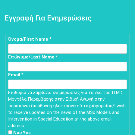
Εγγραφή Για Ενημερώσεις
Εγγραφή
Όνομα/First Name
If
*
you
για
are
Επώνυμο/Last Name
*
ενημερώσεις/Sign
human,
leave
up
this
Email
*
for
field
blank.
updates
Επιθυμώ να λαμβάνω ενημερώσεις για τα νέα του Π.Μ.Σ.
Μοντέλα Παρέμβασης στην Ειδική Αγωγή στην
παραπάνω διεύθυνση ηλεκτρονικού ταχυδρομείου/I wish
to receive updates on the news of the MSc Models and
Intervention in Special Education at the above email
address
Ναι/Yes